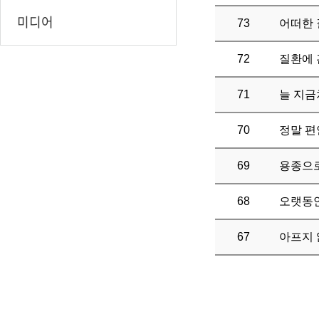
미디어
73
어떠한 
72
질환에 
71
늘 지금
70
정말 편
69
용종으로
68
오랫동안
67
아프지 