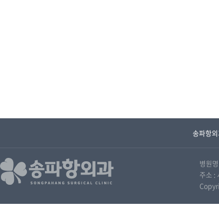
송파항외
병원명 
주소 : 
Copyr