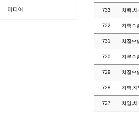
미디어
733
치핵,치
732
치핵수술
731
치질수
730
치루수
729
치질수술
728
치핵,치
727
치열,