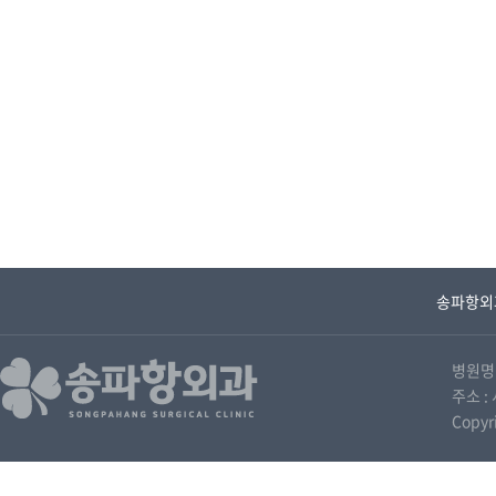
송파항외
병원명 
주소 : 
Copyr