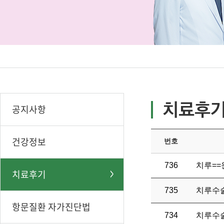
공지사항
건강정보
번호
736
치루==
치료후기
735
치루수
항문질환 자가진단법
734
치루수술